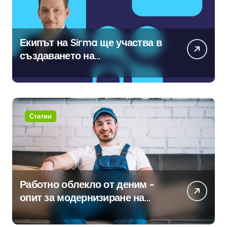
Екипът на Sirma ще участва в
създаването на
международните стандарти за
навлизане на изкуствен
интелект в хотелиерството
Статии
Работно облекло от деним –
опит за модернизиране на
традицията