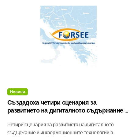
Новини
Създадоха четири сценария за
развитието на дигиталното съдържание и
информационните технологии в
Четири сценария за развитието на дигиталното
Югоизточна Европа до 2025 година
съдържание и информационните технологии в