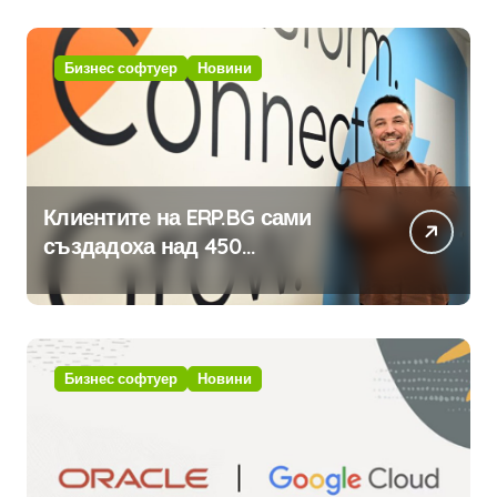
Бизнес софтуер
Новини
Клиентите на ERP.BG сами
създадоха над 450
приложения за ERP системата
с помощта на вградения в нея
изкуствен интелект
Бизнес софтуер
Новини