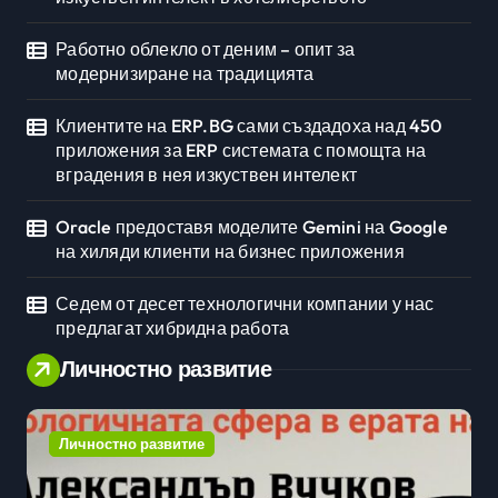
Работно облекло от деним – опит за
модернизиране на традицията
Клиентите на ERP.BG сами създадоха над 450
приложения за ERP системата с помощта на
вградения в нея изкуствен интелект
Oracle предоставя моделите Gemini на Google
на хиляди клиенти на бизнес приложения
Седем от десет технологични компании у нас
предлагат хибридна работа
Личностно развитие
Личностно развитие