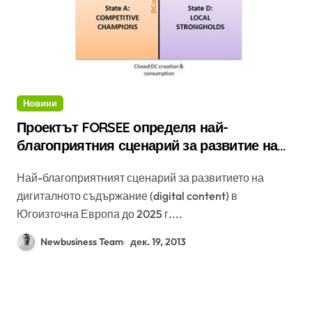
Новини
Проектът FORSEE определя най-
благоприятния сценарий за развитие на
дигиталното съдържание в Югоизточна
Най-благоприятният сценарий за развитието на
Европа до 2025 година
дигиталното съдържание (digital content) в
Югоизточна Европа до 2025 г....
Newbusiness Team
дек. 19, 2013