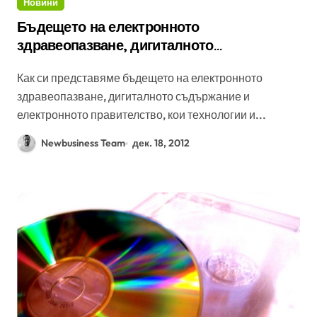
Новини
Бъдещето на електронното
здравеопазване, дигиталното
съдържание и електронното
Как си представяме бъдещето на електронното
правителство бяха обсъдени на Открита
здравеопазване, дигиталното съдържание и
национална консултация по проекта
електронното правителство, кои технологии и...
FORSEE в София
Newbusiness Team
дек. 18, 2012