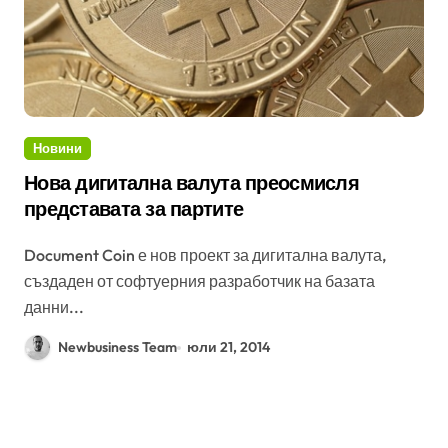
Новини
Нова дигитална валута преосмисля
представата за партите
Document Coin е нов проект за дигитална валута,
създаден от софтуерния разработчик на базата
данни...
Newbusiness Team
юли 21, 2014