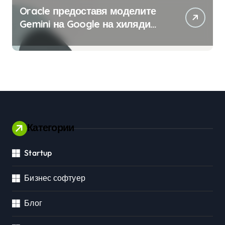
Oracle предоставя моделите
Gemini на Google на хиляди
клиенти на бизнес
приложения
Категории
Startup
Бизнес софтуер
Блог