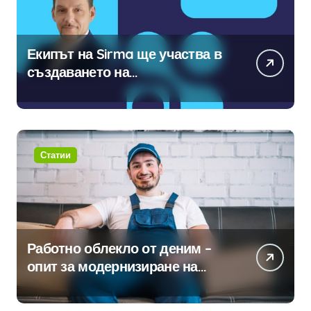
Екипът на Sirma ще участва в
създаването на
международните стандарти за
навлизане на изкуствен
интелект в хотелиерството
Статии
Работно облекло от деним –
опит за модернизиране на
традицията