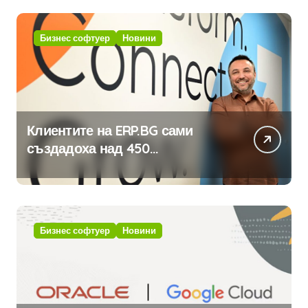
Бизнес софтуер
Новини
Клиентите на ERP.BG сами
създадоха над 450
приложения за ERP системата
с помощта на вградения в нея
изкуствен интелект
Бизнес софтуер
Новини