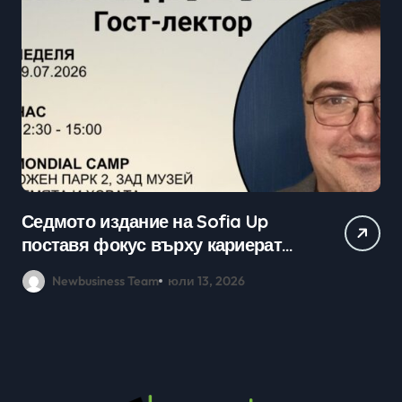
Седмото издание на Sofia Up
Пр
поставя фокус върху кариерата
ка
в технологичния сектор и
мл
Newbusiness Team
юли 13, 2026
възможностите в ерата на AI