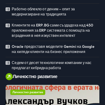
Работно облекло от деним – опит за
модернизиране на традицията
Клиентите на ERP.BG сами създадоха над 450
приложения за ERP системата с помощта на
вградения в нея изкуствен интелект
Oracle предоставя моделите Gemini на Google
на хиляди клиенти на бизнес приложения
Седем от десет технологични компании у нас
предлагат хибридна работа
Личностно развитие
Личностно развитие