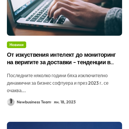
Новини
От изкуствения интелект до мониторинг
на веригите за доставки – тенденции в
сегмента на бизнес софтуера през 2023
Последните няколко години бяха изключително
година
динамични за бизнес софтуера и през 2023 г. се
очаква...
Newbusiness Team
ян. 18, 2023