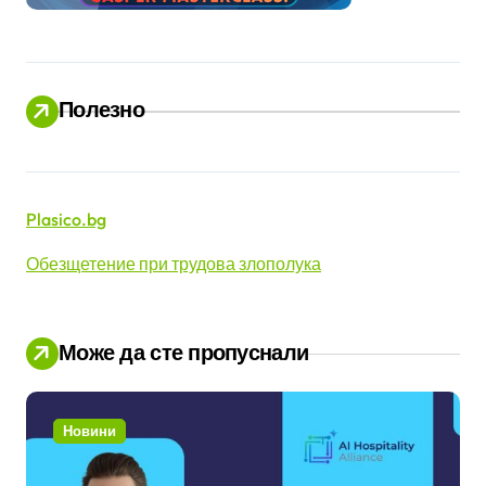
н
и
ц
Полезно
и
Plasico.bg
Обезщетение при трудова злополука
Може да сте пропуснали
Новини