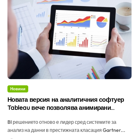
Новини
Новата версия на аналитичния софтуер
Tableau вече позволява анимирани
визуализации на анализите, както и
BI решението отново е лидер сред системите за
динамични параметри
анализ на данни в престижната класация Gartner...