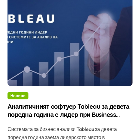
Новини
Аналитичният софтуер Tableau за девета
поредна година е лидер при Business
Intelligence платформите
Системата за бизнес анализи Tableau за девета
поредна година заема лидерското място в