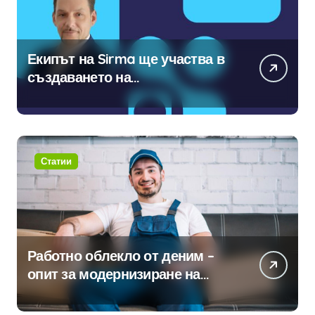
Екипът на Sirma ще участва в
създаването на
международните стандарти за
навлизане на изкуствен
интелект в хотелиерството
Статии
Работно облекло от деним –
опит за модернизиране на
традицията