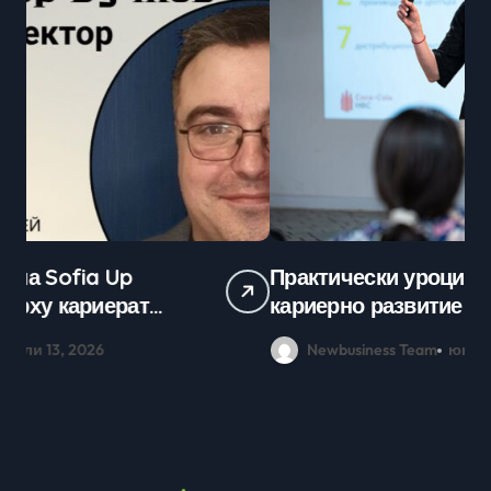
Практически уроци по бизнес и
Ср
кариерно развитие събраха
млади хора на SOFIA UP
Newbusiness Team
юни 26, 2026