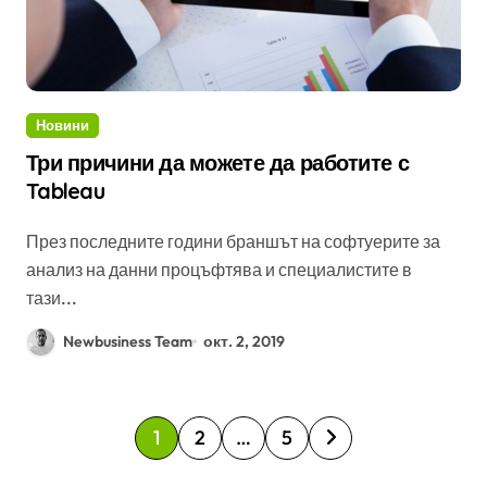
Новини
Три причини да можете да работите с
Tableau
През последните години браншът на софтуерите за
анализ на данни процъфтява и специалистите в
тази...
Newbusiness Team
окт. 2, 2019
Р
1
2
…
5
а