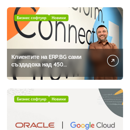
Бизнес софтуер
Новини
Клиентите на ERP.BG сами
създадоха над 450
приложения за ERP системата
с помощта на вградения в нея
изкуствен интелект
Бизнес софтуер
Новини