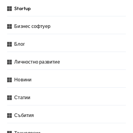
з
Startup
д
е
Бизнес софтуер
л
я
Блог
н
Личностно развитие
е
н
Новини
а
п
Статии
у
б
Събития
л
и