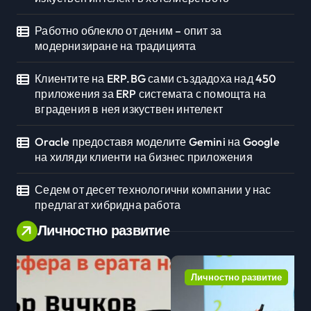
Работно облекло от деним – опит за
модернизиране на традицията
Клиентите на ERP.BG сами създадоха над 450
приложения за ERP системата с помощта на
вградения в нея изкуствен интелект
Oracle предоставя моделите Gemini на Google
на хиляди клиенти на бизнес приложения
Седем от десет технологични компании у нас
предлагат хибридна работа
Личностно развитие
Личностно развитие