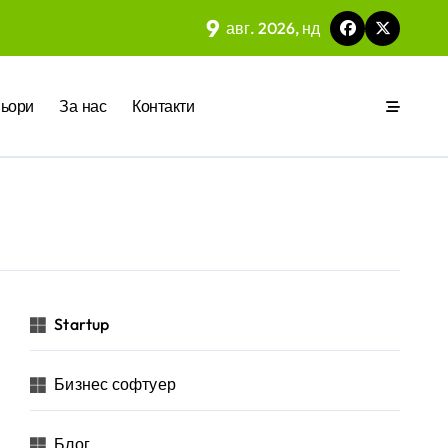
9
авг. 2026, нд
 на вградения в нея изкуствен интелект
ьори
За нас
Контакти
ия
р за бъдещето на технологиите и AI
Startup
Бизнес софтуер
 на изкуствен интелект в хотелиерството
Блог