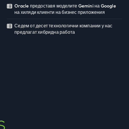
Oracle предоставя моделите Gemini на Google
на хиляди клиенти на бизнес приложения
Седем от десет технологични компании у нас
предлагат хибридна работа
Седмото издание на
Sofia Up събра
предприемачи и млади
Newbusiness Team
юли 20, 2026
професионалисти в
разговор за бъдещето
на технологиите и AI