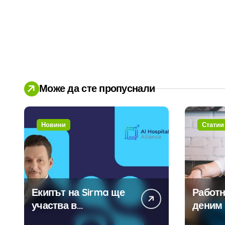
Може да сте пропуснали
Новини
Статии
Екипът на Sirma ще
Работн
участва в
деним 
създаването на
модерн