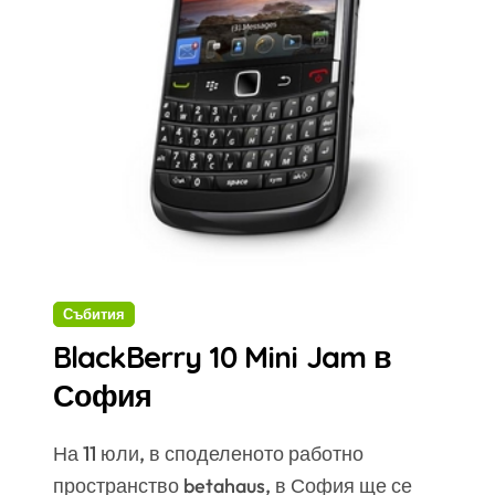
Събития
BlackBerry 10 Mini Jam в
София
На 11 юли, в споделеното работно
пространство betahaus, в София ще се