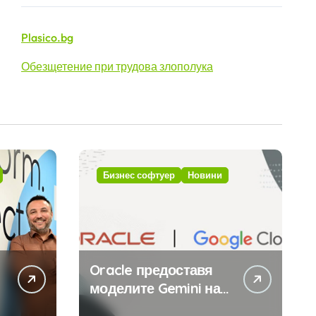
Plasico.bg
Обезщетение при трудова злополука
Бизнес софтуер
Новини
Oracle предоставя
моделите Gemini на
Google на хиляди