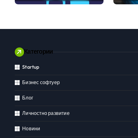
международните
традиц
стандарти за
навлизане на
изкуствен интелект в
хотелиерството
Категории
Startup
Личностно развитие
Бизнес софтуер
Блог
Личностно развитие
Новини