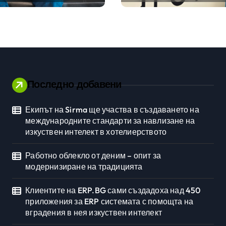
ията
ERP системата с
помощта на
вградения в нея
изкуствен интелект
Последно добавени
Екипът на Sirma ще участва в създаването на
Личностно развитие
международните стандарти за навлизане на
изкуствен интелект в хотелиерството
Работно облекло от деним – опит за
модернизиране на традицията
Клиентите на ERP.BG сами създадоха над 450
приложения за ERP системата с помощта на
вградения в нея изкуствен интелект