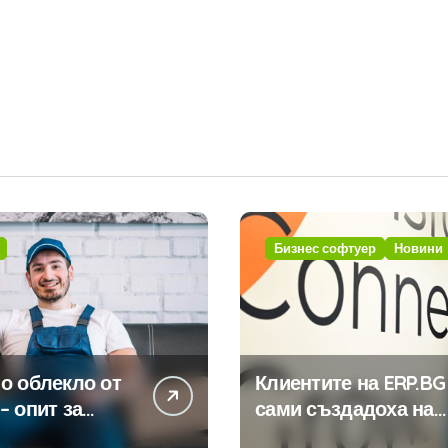
Бизнес софтуер
Новини
о облекло от
Клиентите на ERP.BG
– опит за
сами създадоха над
изиране на
450 приложения за