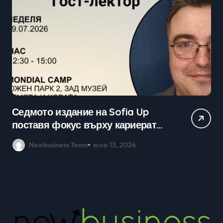
Седмото издание на Sofia Up
Пр
поставя фокус върху кариерата
ка
в технологичния сектор и
мл
Newbusiness Team
юли 13, 2026
възможностите в ерата на AI