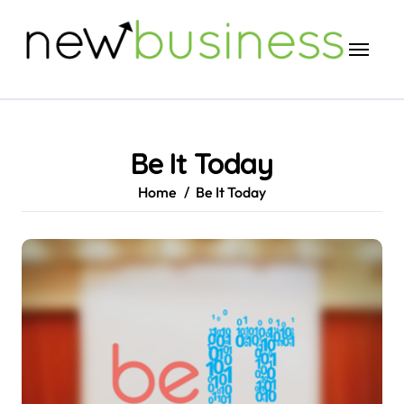
Skip
to
content
Be It Today
Home
Be It Today