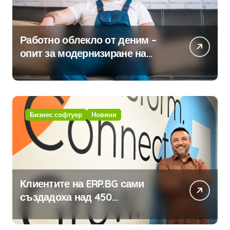
Работно облекло от деним –
опит за модернизиране на
традицията
Бизнес софтуер
Новини
Клиентите на ERP.BG сами
създадоха над 450
приложения за ERP системата
с помощта на вградения в нея