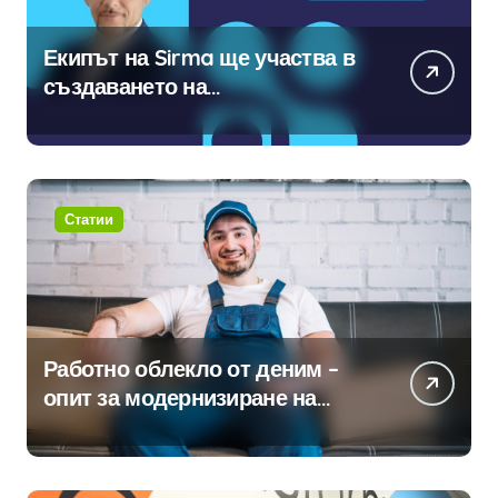
Екипът на Sirma ще участва в
създаването на
международните стандарти за
навлизане на изкуствен
интелект в хотелиерството
Статии
Работно облекло от деним –
опит за модернизиране на
традицията