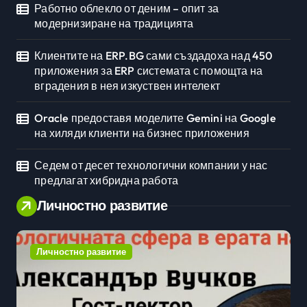
Работно облекло от деним – опит за
модернизиране на традицията
Клиентите на ERP.BG сами създадоха над 450
приложения за ERP системата с помощта на
вградения в нея изкуствен интелект
Oracle предоставя моделите Gemini на Google
на хиляди клиенти на бизнес приложения
Седем от десет технологични компании у нас
предлагат хибридна работа
Личностно развитие
Личностно развитие