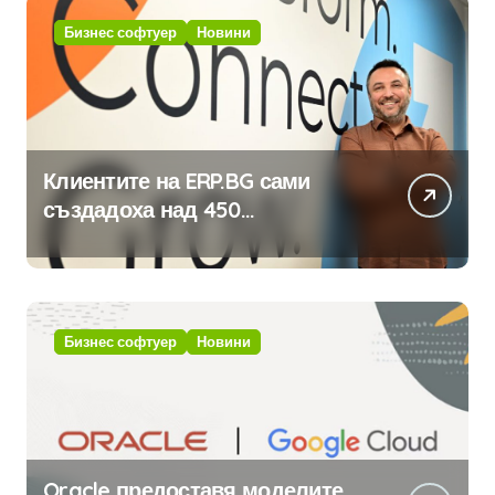
Бизнес софтуер
Новини
Клиентите на ERP.BG сами
създадоха над 450
приложения за ERP системата
с помощта на вградения в нея
изкуствен интелект
Бизнес софтуер
Новини
Oracle предоставя моделите