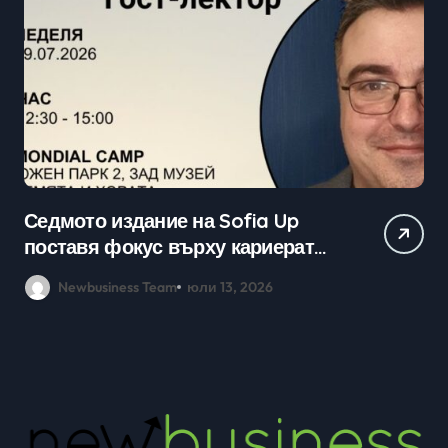
Седмото издание на Sofia Up
Пр
поставя фокус върху кариерата
ка
в технологичния сектор и
мл
Newbusiness Team
юли 13, 2026
възможностите в ерата на AI