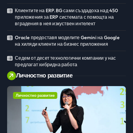
Клиентите на ERP.BG сами създадоха над 450
приложения за ERP системата с помощта на
вградения в нея изкуствен интелект
Oracle предоставя моделите Gemini на Google
на хиляди клиенти на бизнес приложения
Седем от десет технологични компании у нас
предлагат хибридна работа
Личностно развитие
Личностно развитие