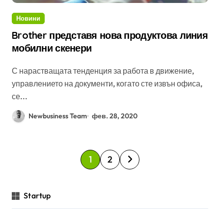
Новини
Brother представя нова продуктова линия
мобилни скенери
С нарастващата тенденция за работа в движение,
управлението на документи, когато сте извън офиса,
се...
Newbusiness Team
фев. 28, 2020
Р
1
2
а
з
Startup
д