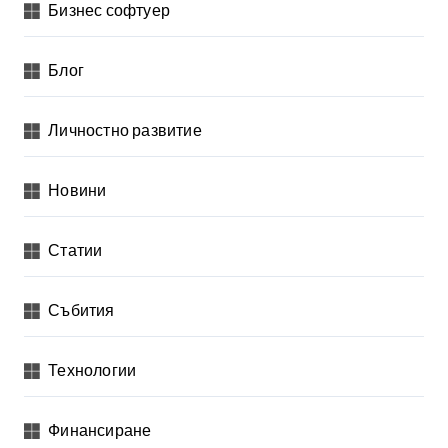
е
Бизнес софтуер
л
я
Блог
н
Личностно развитие
е
н
Новини
а
п
Статии
у
б
Събития
л
и
Технологии
к
а
Финансиране