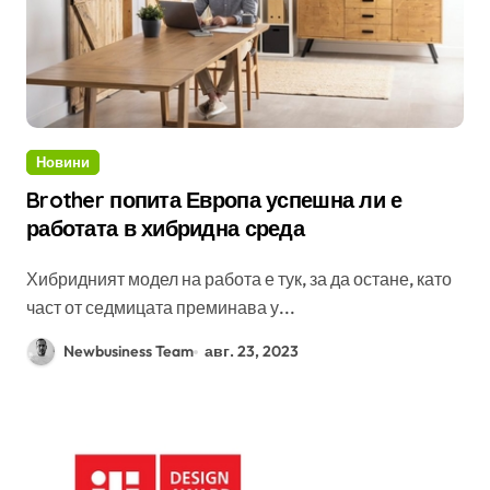
Новини
Brother попита Европа успешна ли е
работата в хибридна среда
Хибридният модел на работа е тук, за да остане, като
част от седмицата преминава у...
Newbusiness Team
авг. 23, 2023