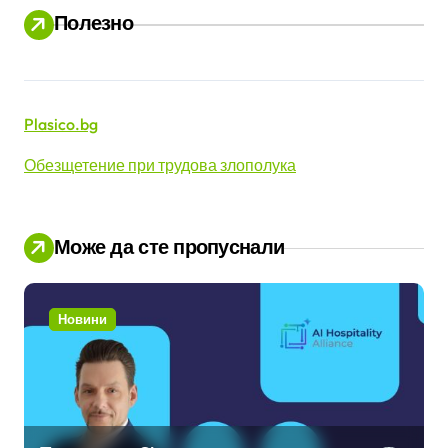
Полезно
и
Plasico.bg
Обезщетение при трудова злополука
Може да сте пропуснали
Новини