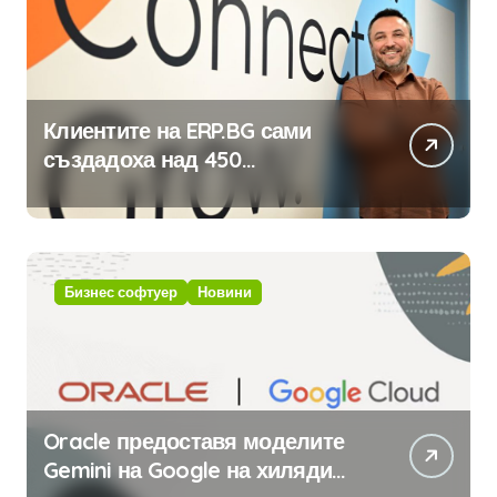
Клиентите на ERP.BG сами
създадоха над 450
приложения за ERP системата
с помощта на вградения в нея
изкуствен интелект
Бизнес софтуер
Новини
Oracle предоставя моделите
Gemini на Google на хиляди