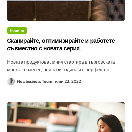
Новини
Сканирайте, оптимизирайте и работете
съвместно с новата серия
високопроизводителни настолни скенери
Новата продуктова линия стартира в търговската
на Brother
мрежа от месец юни тази година и е перфектно...
Newbusiness Team
юни 23, 2022