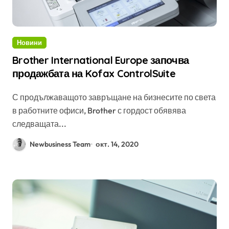
Новини
Brother International Europe започва
продажбата на Kofax ControlSuite
С продължаващото завръщане на бизнесите по света
в работните офиси, Brother с гордост обявява
следващата...
Newbusiness Team
окт. 14, 2020