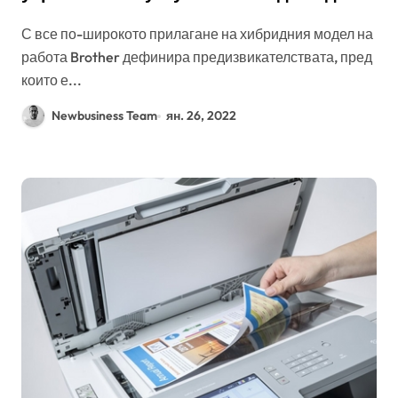
приоритет при хибридния начин на работа
С все по-широкото прилагане на хибридния модел на
работа Brother дефинира предизвикателствата, пред
които е...
Newbusiness Team
ян. 26, 2022