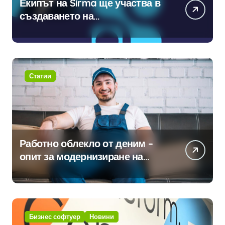
Екипът на Sirma ще участва в
създаването на
международните стандарти за
навлизане на изкуствен
интелект в хотелиерството
Статии
Работно облекло от деним –
опит за модернизиране на
традицията
Бизнес софтуер
Новини