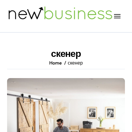
Skip
to
content
скенер
Home
скенер