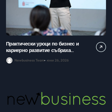
Практически уроци по бизнес и
Ср
кариерно развитие събраха
млади хора на SOFIA UP
Newbusiness Team
юни 26, 2026