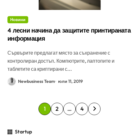
Новини
4 лесни начина да защитите принтираната
информация
Сървърите предлагат място за съхранение с
контролиран достъп. Компютрите, лаптопите и
таблетите са криптирани с...
Newbusiness Team
юли 11, 2019
Р
1
2
…
4
а
з
Startup
д