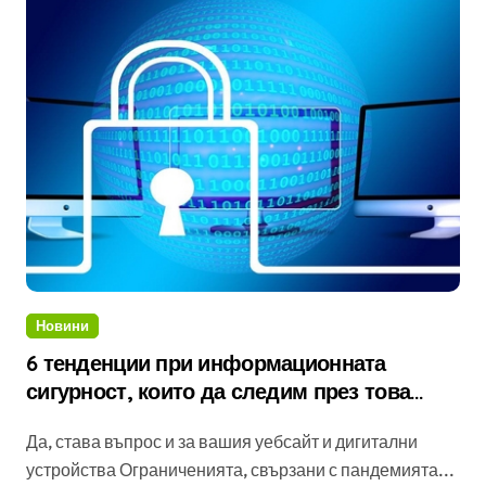
Новини
6 тенденции при информационната
сигурност, които да следим през това
лято и няколко съвета как да сме по-
Да, става въпрос и за вашия уебсайт и дигитални
защитени
устройства Ограниченията, свързани с пандемията...