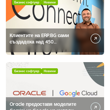
Бизнес софтуер
Новини
Клиентите на ERP.BG сами
създадоха над 450
приложения за ERP системата
с помощта на вградения в нея
изкуствен интелект
Бизнес софтуер
Новини
Oracle предоставя моделите