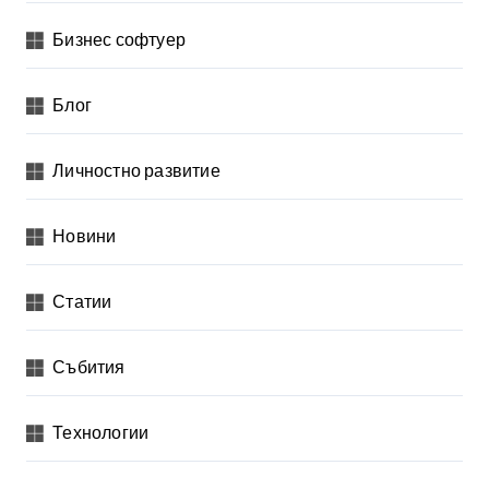
е
Бизнес софтуер
л
я
Блог
н
Личностно развитие
е
н
Новини
а
п
Статии
у
б
Събития
л
и
Технологии
к