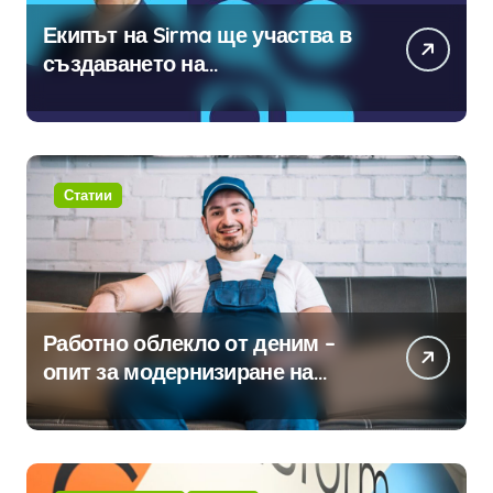
Екипът на Sirma ще участва в
създаването на
международните стандарти за
навлизане на изкуствен
интелект в хотелиерството
Статии
Работно облекло от деним –
опит за модернизиране на
традицията