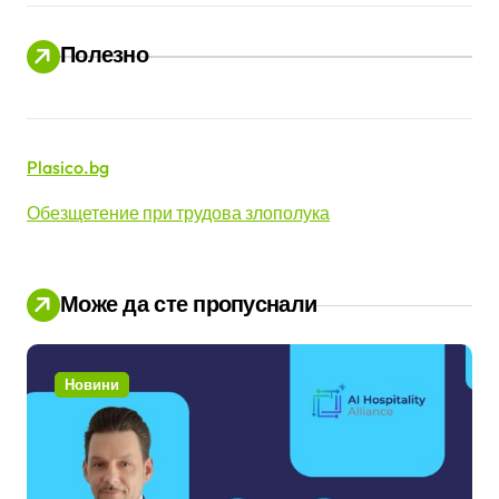
ц
Полезно
и
Plasico.bg
Обезщетение при трудова злополука
Може да сте пропуснали
Новини