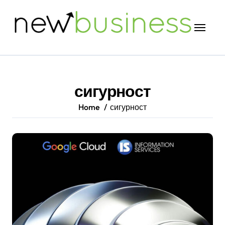
Skip
to
content
сигурност
Home
сигурност