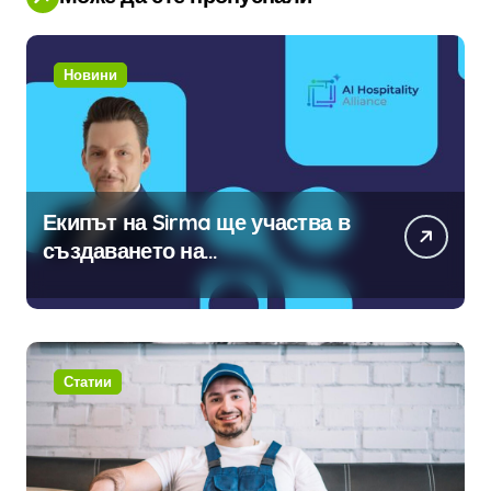
Новини
Екипът на Sirma ще участва в
създаването на
международните стандарти за
навлизане на изкуствен
интелект в хотелиерството
Статии