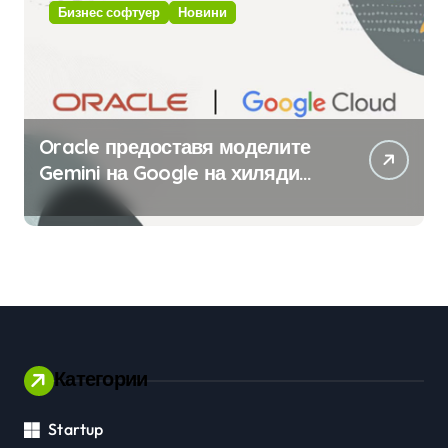
Бизнес софтуер
Новини
Oracle предоставя моделите
Gemini на Google на хиляди
клиенти на бизнес
приложения
Категории
Startup