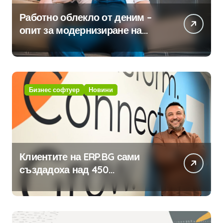
Работно облекло от деним –
опит за модернизиране на
традицията
Бизнес софтуер
Новини
Клиентите на ERP.BG сами
създадоха над 450
приложения за ERP системата
с помощта на вградения в нея
изкуствен интелект