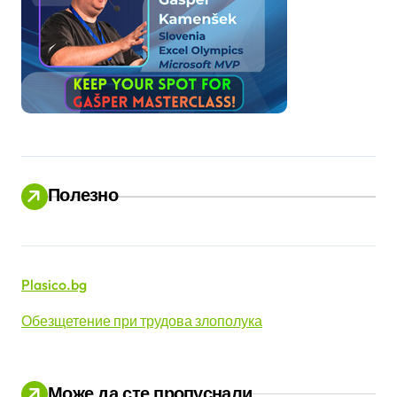
Полезно
Plasico.bg
Обезщетение при трудова злополука
Може да сте пропуснали