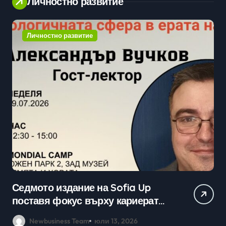
Личностно развитие
Личностно развитие
Седмото издание на Sofia Up
Пр
поставя фокус върху кариерата
ка
в технологичния сектор и
мл
Newbusiness Team
юли 13, 2026