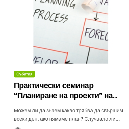
Събития
Практически семинар
“Планиране на проекти” на
12.07.2011 г. в София
Можем ли да знаем какво трябва да свършим
всеки ден, ако нямаме план? Случвало ли...