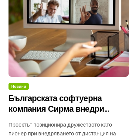
Новини
Българската софтуерна
компания Сирма внедри
отдалечено ключови системи
Проектът позиционира дружеството като
във водеща банка на
пионер при внедряването от дистанция на