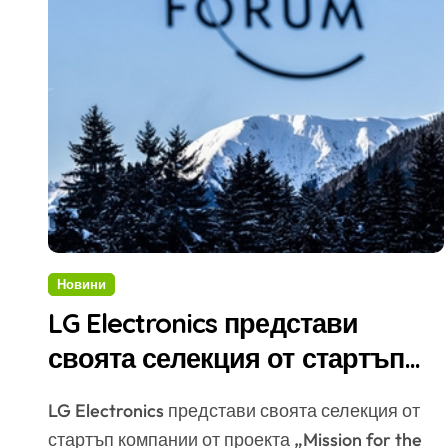
Новини
LG Electronics представи
своята селекция от стартъп
компании от проекта „Mission
LG Electronics представи своята селекция от
for the Future“
стартъп компании от проекта „Mission for the