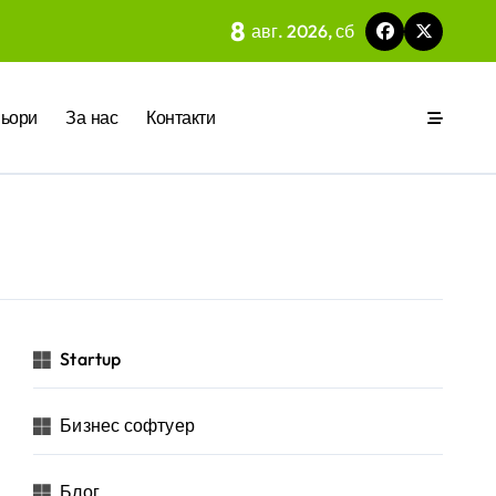
8
авг. 2026, сб
 на вградения в нея изкуствен интелект
ьори
За нас
Контакти
ия
р за бъдещето на технологиите и AI
Startup
Бизнес софтуер
 на изкуствен интелект в хотелиерството
Блог