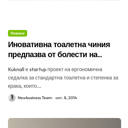
Новини
Иновативна тоалетна чиния
предпазва от болести на
отделителната система
Kuknall е startup проект на ергономична
седалка за стандартна тоалетна и степенка за
крака, които...
Newbusiness Team
окт. 8, 2014