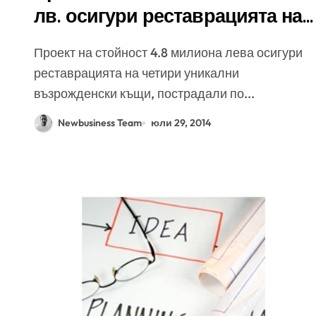
лв. осигури реставрацията на
четири уникални
Проект на стойност 4.8 милиона лева осигури
възрожденски къщи в
реставрацията на четири уникални
Панагюрище
възрожденски къщи, пострадали по...
Newbusiness Team
юли 29, 2014