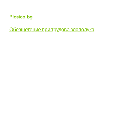
Plasico.bg
Обезщетение при трудова злополука