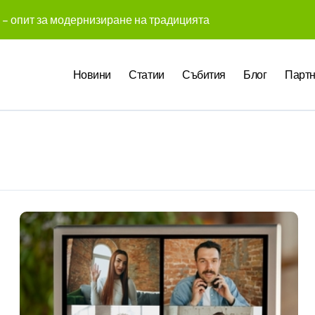
 – опит за модернизиране на традицията
 създадоха над 450 приложения за ERP системата с помощта
Новини
Статии
Събития
Блог
Партн
те Gemini на Google на хиляди клиенти на бизнес приложен
чни компании у нас предлагат хибридна работа
pact Award България 2026 са обявени
служители забелязват мръсния офис още в първата седмица
 Up събра предприемачи и млади професионалисти в разгово
оито правят почивката по-комфортна
 промени начина, по който хотелите продават стаите си
ва в създаването на международните стандарти за навлизане