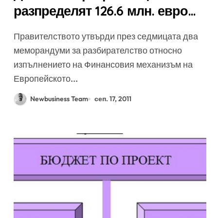
разпределят 126.6 млн. евро
между български проекти
Правителството утвърди през седмицата два
меморандуми за разбирателство относно
изпълнението на Финансовия механизъм на
Европейското...
Newbusiness Team
сеп. 17, 2011