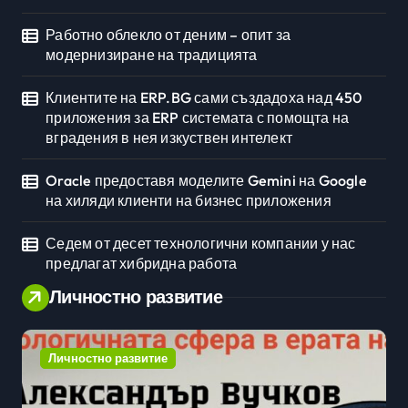
Работно облекло от деним – опит за
модернизиране на традицията
Клиентите на ERP.BG сами създадоха над 450
приложения за ERP системата с помощта на
вградения в нея изкуствен интелект
Oracle предоставя моделите Gemini на Google
на хиляди клиенти на бизнес приложения
Седем от десет технологични компании у нас
предлагат хибридна работа
Личностно развитие
Личностно развитие