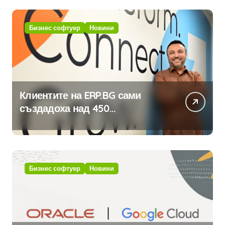
Бизнес софтуер
Новини
Клиентите на ERP.BG сами
създадоха над 450
приложения за ERP системата
с помощта на вградения в нея
изкуствен интелект
Бизнес софтуер
Новини