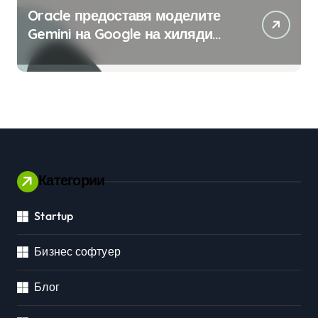
Oracle предоставя моделите
Gemini на Google на хиляди
клиенти на бизнес
приложения
Категории
Startup
Бизнес софтуер
Блог