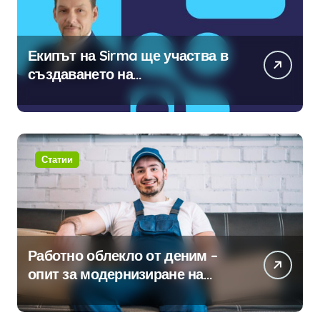
Екипът на Sirma ще участва в
създаването на
международните стандарти за
навлизане на изкуствен
интелект в хотелиерството
Статии
Работно облекло от деним –
опит за модернизиране на
традицията