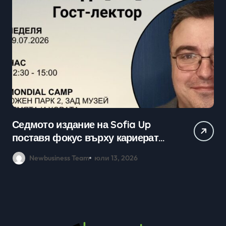
Седмото издание на Sofia Up
Пр
поставя фокус върху кариерата
ка
в технологичния сектор и
мл
Newbusiness Team
юли 13, 2026
възможностите в ерата на AI