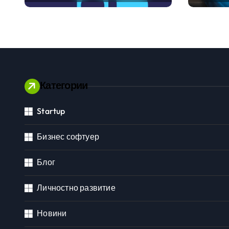
международните
традиц
стандарти за
навлизане на
изкуствен интелект в
хотелиерството
Категории
Startup
Личностно развитие
Бизнес софтуер
Блог
Личностно развитие
Новини