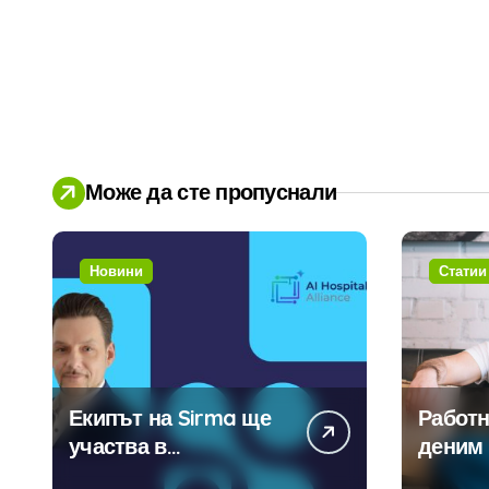
Може да сте пропуснали
Новини
Статии
Екипът на Sirma ще
Работн
участва в
деним 
създаването на
модерн