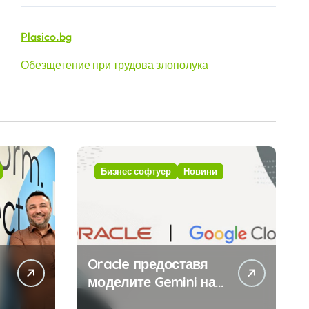
Plasico.bg
Обезщетение при трудова злополука
Бизнес софтуер
Новини
Oracle предоставя
моделите Gemini на
Google на хиляди