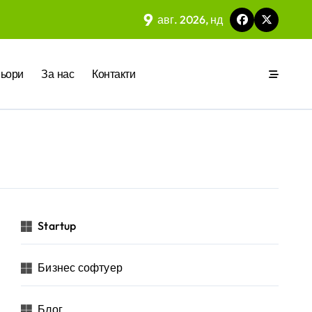
9
авг. 2026, нд
 на вградения в нея изкуствен интелект
ьори
За нас
Контакти
ия
р за бъдещето на технологиите и AI
Startup
Бизнес софтуер
 на изкуствен интелект в хотелиерството
Блог