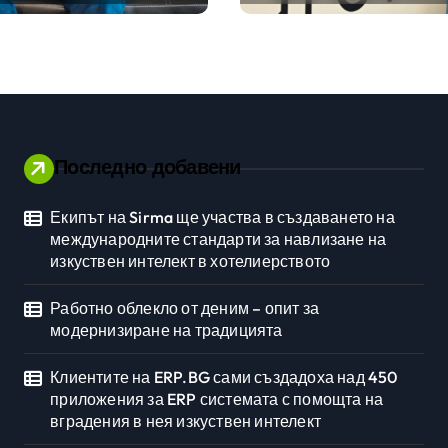
ията
ERP системата с
помощта на
вградения в нея
изкуствен интелект
Последно добавени
Екипът на Sirma ще участва в създаването на
Личностно развитие
международните стандарти за навлизане на
изкуствен интелект в хотелиерството
Работно облекло от деним – опит за
модернизиране на традицията
Клиентите на ERP.BG сами създадоха над 450
приложения за ERP системата с помощта на
вградения в нея изкуствен интелект