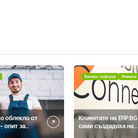
Бизнес софтуер
Новини
о облекло от
Клиентите на ERP.BG
– опит за
сами създадоха над
изиране на
450 приложения за