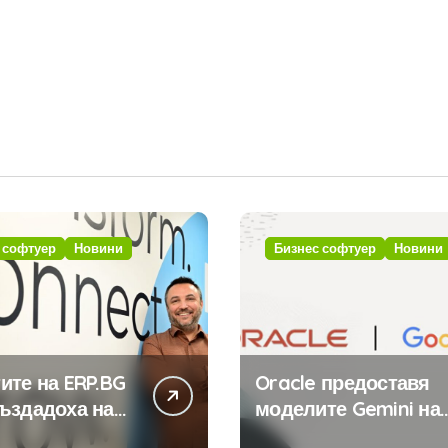
 софтуер
Новини
Бизнес софтуер
Новини
ите на ERP.BG
Oracle предоставя
ъздадоха над
моделите Gemini на
иложения за
Google на хиляди