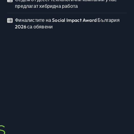
предлагат хибридна работа
Финалистите на Social Impact Award България
2026 са обявени
Седмото издание на
Sofia Up събра
предприемачи и млади
Newbusiness Team
юли 20, 2026
професионалисти в
разговор за бъдещето
на технологиите и AI