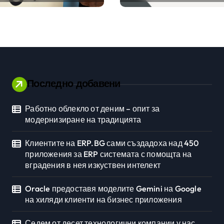
стемата с
клиенти на бизнес
та на
приложения
ния в нея
вен интелект
Последно добавени
Работно облекло от деним – опит за
Личностно развитие
модернизиране на традицията
Клиентите на ERP.BG сами създадоха над 450
приложения за ERP системата с помощта на
вградения в нея изкуствен интелект
Oracle предоставя моделите Gemini на Google
на хиляди клиенти на бизнес приложения
Седем от десет технологични компании у нас