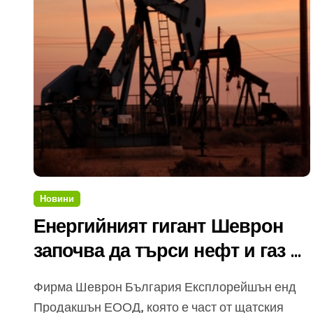
Новини
Енергийният гигант Шеврон
започва да търси нефт и газ у
нас
Фирма Шеврон България Експлорейшън енд
Продакшън ЕООД, която е част от щатския