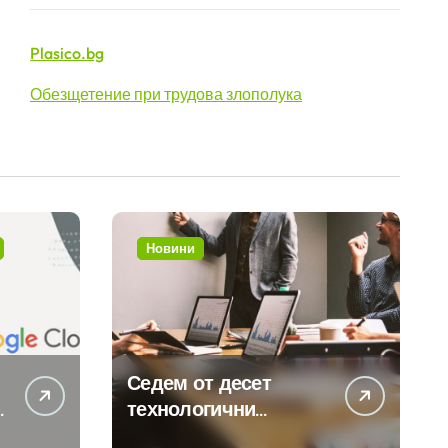
Plasico.bg
Обезщетение при трудова злополука
Новини
Седем от десет
технологични
компании у нас