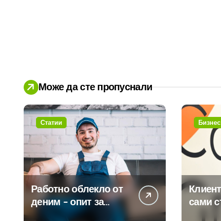
Може да сте пропуснали
Статии
Бизнес
Работно облекло от
Клиент
деним – опит за
сами с
модернизиране на
450 пр