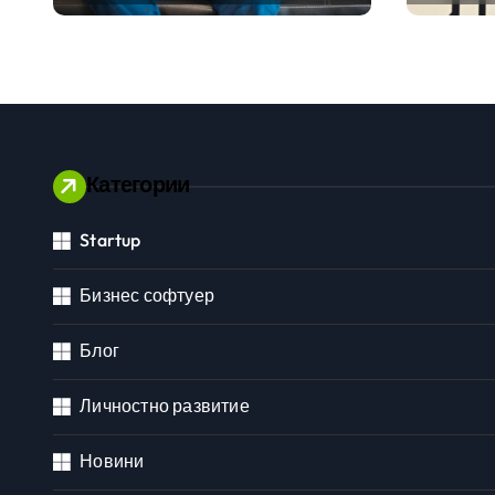
традицията
ERP си
помощ
вграде
изкуст
Категории
Startup
Личностно развитие
Бизнес софтуер
Блог
Личностно развитие
Новини