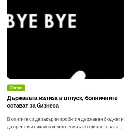
Статии
Държавата излиза в отпуск, болничните
остават за бизнеса
В опитите си да закърпи пробития държавен бюджет и
да прескочи някакси усложненията от финансовата...