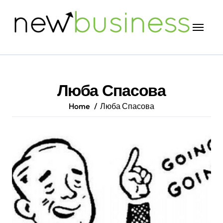
Skip
to
content
Люба Спасова
Home
Люба Спасова