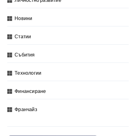
Личностно развитие
е
н
Новини
а
п
Статии
у
б
Събития
л
и
Технологии
к
а
Финансиране
ц
Франчайз
и
и
т