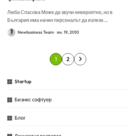
Люба Спасова Може да звучи невероятно, но в
България има начин персоналът да излезе...
Newbusiness Team
ян. 19, 2010
Р
1
2
а
з
Startup
д
е
Бизнес софтуер
л
я
Блог
н