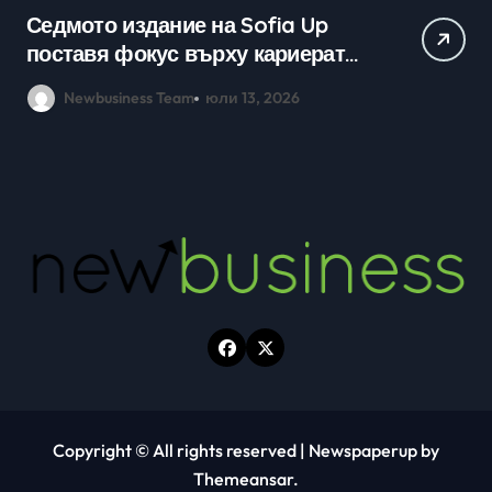
Практически уроци по бизнес и
Ср
кариерно развитие събраха
млади хора на SOFIA UP
Newbusiness Team
юни 26, 2026
Copyright © All rights reserved
|
Newspaperup
by
Themeansar
.