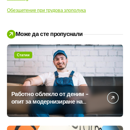
Обезщетение при трудова злополука
Може да сте пропуснали
Статии
Работно облекло от деним –
опит за модернизиране на
традицията