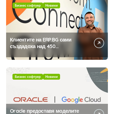
Бизнес софтуер
Новини
Клиентите на ERP.BG сами
създадоха над 450
приложения за ERP системата
с помощта на вградения в нея
изкуствен интелект
Бизнес софтуер
Новини
Oracle предоставя моделите