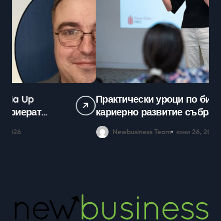
Практически уроци по бизнес и
Ср
кариерно развитие събраха
млади хора на SOFIA UP
Newbusiness Team
юни 26, 2026