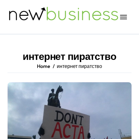
Skip
to
content
интернет пиратство
Home
интернет пиратство