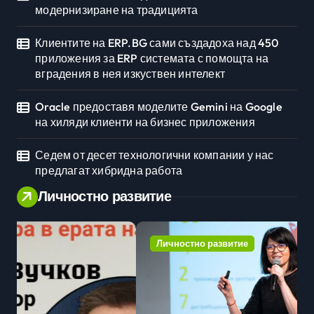
модернизиране на традицията
Клиентите на ERP.BG сами създадоха над 450
приложения за ERP системата с помощта на
вградения в нея изкуствен интелект
Oracle предоставя моделите Gemini на Google
на хиляди клиенти на бизнес приложения
Седем от десет технологични компании у нас
предлагат хибридна работа
Личностно развитие
Личностно развитие