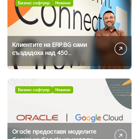
Бизнес софтуер
Новини
Клиентите на ERP.BG сами
създадоха над 450
приложения за ERP системата
с помощта на вградения в нея
изкуствен интелект
Бизнес софтуер
Новини
Oracle предоставя моделите