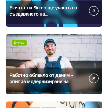
Екипът на Sirma ще участва в
създаването на
международните стандарти за
навлизане на изкуствен
интелект в хотелиерството
Статии
Работно облекло от деним –
опит за модернизиране на
традицията