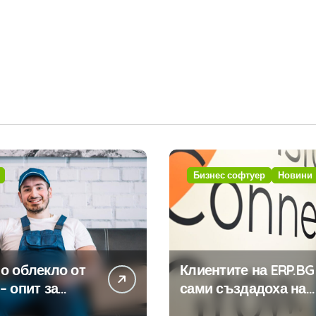
Бизнес софтуер
Новини
о облекло от
Клиентите на ERP.BG
– опит за
сами създадоха над
изиране на
450 приложения за