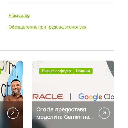
Plasico.bg
Обезщетение при трудова злополука
Бизнес софтуер
Новини
Oracle предоставя
моделите Gemini на
Google на хиляди