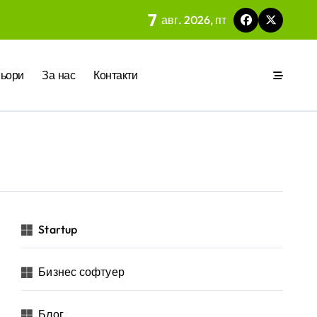
7
авг. 2026, пт
 на вградения в нея изкуствен интелект
ьори
За нас
Контакти
ия
р за бъдещето на технологиите и AI
Startup
Бизнес софтуер
 на изкуствен интелект в хотелиерството
Блог