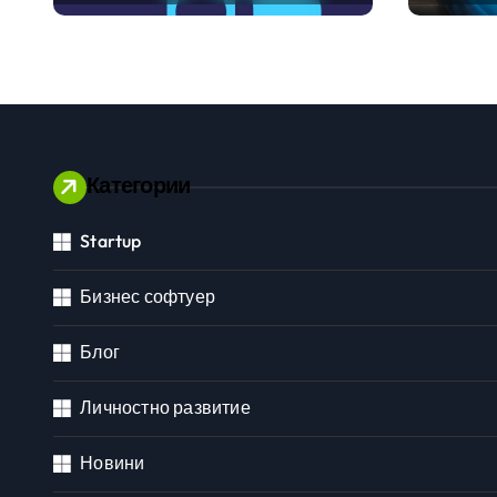
международните
традиц
стандарти за
навлизане на
изкуствен интелект в
хотелиерството
Категории
Startup
Личностно развитие
Бизнес софтуер
Блог
Личностно развитие
Новини