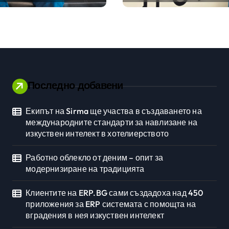
ията
ERP системата с
помощта на
вградения в нея
изкуствен интелект
Последно добавени
Екипът на Sirma ще участва в създаването на
Личностно развитие
международните стандарти за навлизане на
изкуствен интелект в хотелиерството
Работно облекло от деним – опит за
модернизиране на традицията
Клиентите на ERP.BG сами създадоха над 450
приложения за ERP системата с помощта на
вградения в нея изкуствен интелект