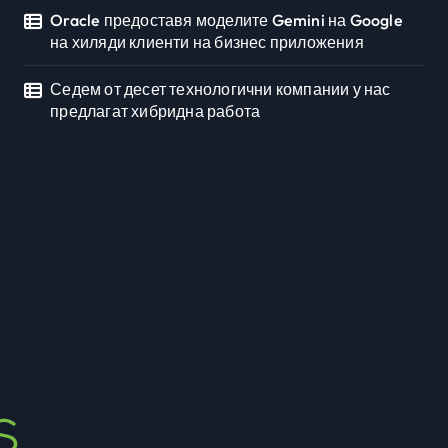
Oracle предоставя моделите Gemini на Google
на хиляди клиенти на бизнес приложения
Седем от десет технологични компании у нас
предлагат хибридна работа
Седмото издание на
Sofia Up събра
предприемачи и млади
Newbusiness Team
юли 20, 2026
професионалисти в
разговор за бъдещето
на технологиите и AI