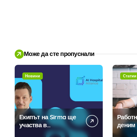
Може да сте пропуснали
Новини
Статии
Екипът на Sirma ще
Работн
участва в
деним 
създаването на
модерн