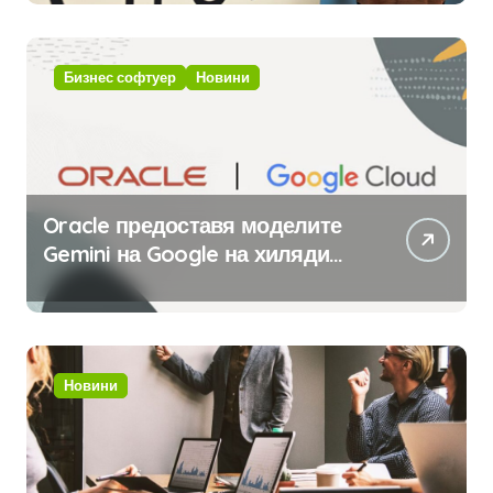
с помощта на вградения в нея
изкуствен интелект
Бизнес софтуер
Новини
Oracle предоставя моделите
Gemini на Google на хиляди
клиенти на бизнес
приложения
Новини