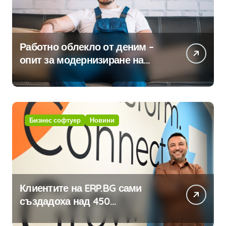
Работно облекло от деним –
опит за модернизиране на
традицията
Бизнес софтуер
Новини
Клиентите на ERP.BG сами
създадоха над 450
приложения за ERP системата