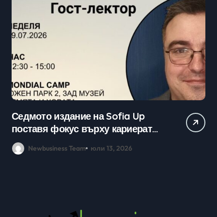
Седмото издание на Sofia Up
Пр
поставя фокус върху кариерата
ка
в технологичния сектор и
мл
Newbusiness Team
юли 13, 2026
възможностите в ерата на AI