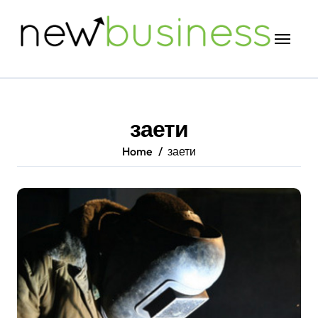
Skip
to
content
заети
Home
заети