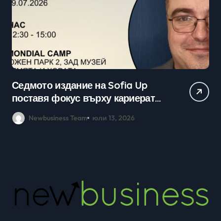
Седмото издание на Sofia Up
Пр
поставя фокус върху кариерата
ка
в технологичния сектор и
мл
Newbusiness Team
юли 13, 2026
възможностите в ерата на AI