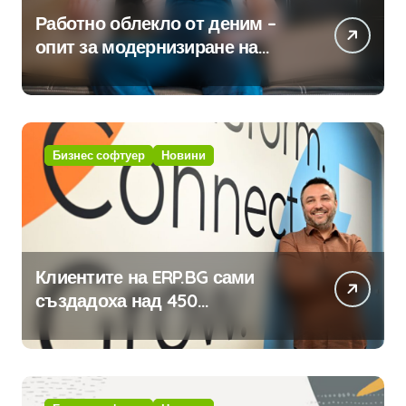
Работно облекло от деним –
опит за модернизиране на
традицията
Бизнес софтуер
Новини
Клиентите на ERP.BG сами
създадоха над 450
приложения за ERP системата
с помощта на вградения в нея
изкуствен интелект