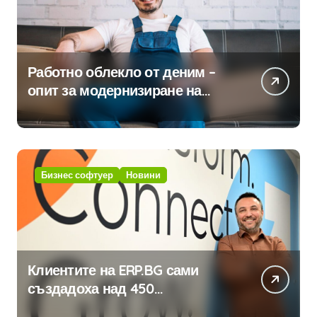
Работно облекло от деним –
опит за модернизиране на
традицията
Бизнес софтуер
Новини
Клиентите на ERP.BG сами
създадоха над 450
приложения за ERP системата