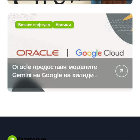
с помощта на вградения в нея
изкуствен интелект
Бизнес софтуер
Новини
Oracle предоставя моделите
Gemini на Google на хиляди
клиенти на бизнес
приложения
Категории