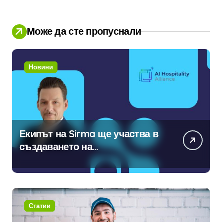
Може да сте пропуснали
Новини
Екипът на Sirma ще участва в
създаването на
международните стандарти за
навлизане на изкуствен
интелект в хотелиерството
Статии