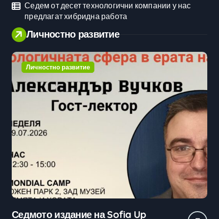
Седем от десет технологични компании у нас
предлагат хибридна работа
Личностно развитие
остно развитие
Личностно р
о издание на Sofia Up
Практически