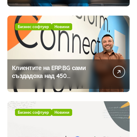
Бизнес софтуер
Новини
Клиентите на ERP.BG сами
създадоха над 450
приложения за ERP системата
с помощта на вградения в нея
изкуствен интелект
Бизнес софтуер
Новини