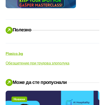
а
н
и
ц
Полезно
и
Plasico.bg
Обезщетение при трудова злополука
Може да сте пропуснали
Новини