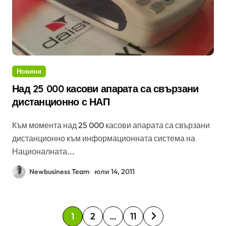
Новини
Над 25 000 касови апарата са свързани
дистанционно с НАП
Към момента над 25 000 касови апарата са свързани
дистанционно към информационната система на
Националната...
Newbusiness Team
юли 14, 2011
Р
1
2
…
11