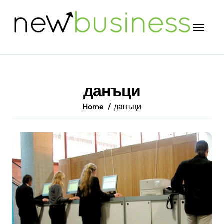
Skip
to
content
данъци
Home
данъци