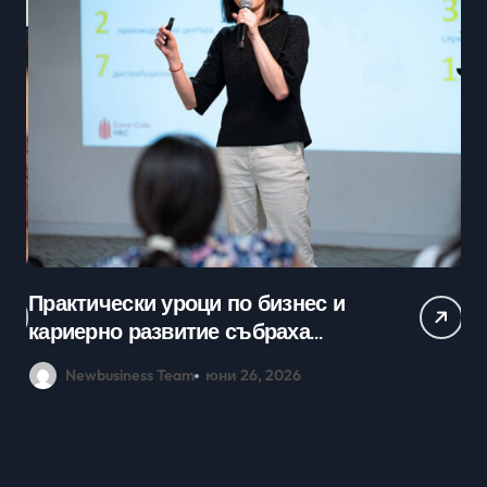
Практически уроци по бизнес и
Ср
кариерно развитие събраха
млади хора на SOFIA UP
Newbusiness Team
юни 26, 2026