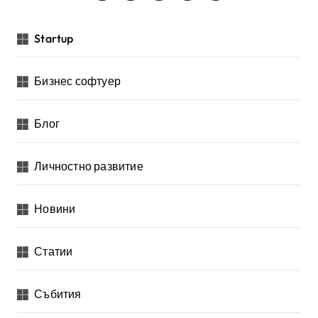
а
з
Startup
д
е
Бизнес софтуер
л
я
Блог
н
Личностно развитие
е
н
Новини
а
п
Статии
у
б
Събития
л