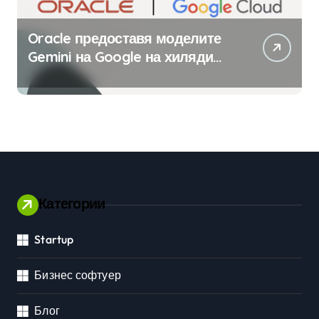
Oracle предоставя моделите
Gemini на Google на хиляди
клиенти на бизнес
приложения
Категории
Startup
Бизнес софтуер
Блог