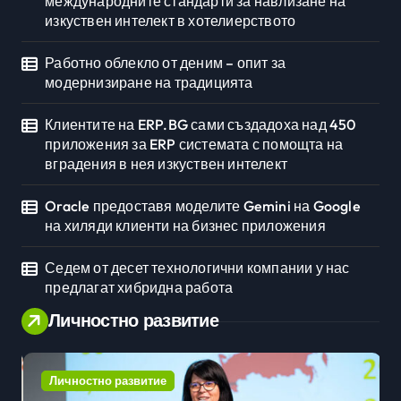
международните стандарти за навлизане на
изкуствен интелект в хотелиерството
Работно облекло от деним – опит за
модернизиране на традицията
Клиентите на ERP.BG сами създадоха над 450
приложения за ERP системата с помощта на
вградения в нея изкуствен интелект
Oracle предоставя моделите Gemini на Google
на хиляди клиенти на бизнес приложения
Седем от десет технологични компании у нас
предлагат хибридна работа
Личностно развитие
Личностно развитие