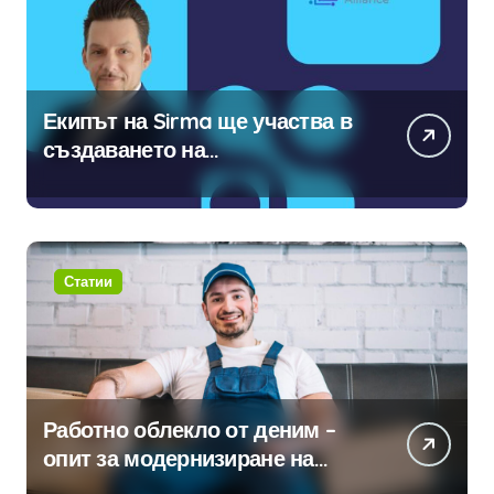
Екипът на Sirma ще участва в
създаването на
международните стандарти за
навлизане на изкуствен
интелект в хотелиерството
Статии
Работно облекло от деним –
опит за модернизиране на
традицията