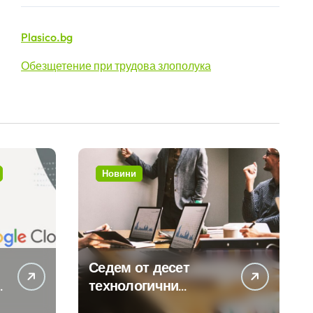
Plasico.bg
Обезщетение при трудова злополука
Новини
Седем от десет
технологични
компании у нас