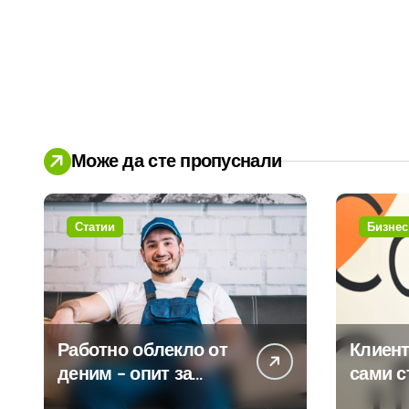
Може да сте пропуснали
Статии
Бизнес
Работно облекло от
Клиент
деним – опит за
сами с
модернизиране на
450 пр