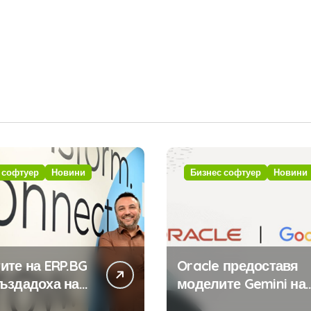
 софтуер
Новини
Бизнес софтуер
Новини
ите на ERP.BG
Oracle предоставя
ъздадоха над
моделите Gemini на
иложения за
Google на хиляди