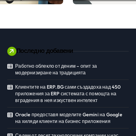
стемата с
клиенти на бизнес
та на
приложения
ния в нея
вен интелект
Последно добавени
Работно облекло от деним – опит за
Личностно развитие
модернизиране на традицията
Клиентите на ERP.BG сами създадоха над 450
приложения за ERP системата с помощта на
вградения в нея изкуствен интелект
Oracle предоставя моделите Gemini на Google
на хиляди клиенти на бизнес приложения
Седем от десет технологични компании у нас