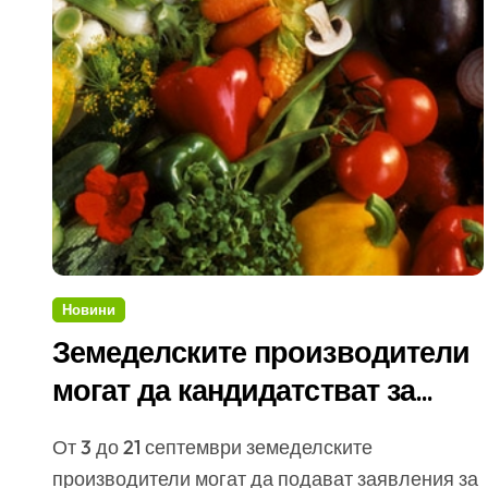
Новини
Земеделските производители
могат да кандидатстват за
финансиране по схемата de
От 3 до 21 септември земеделските
minimis
производители могат да подават заявления за