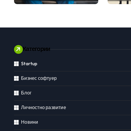
традицията
ERP си
помощ
вграде
изкуст
Категории
Startup
Личностно развитие
Бизнес софтуер
Блог
Личностно развитие
Новини