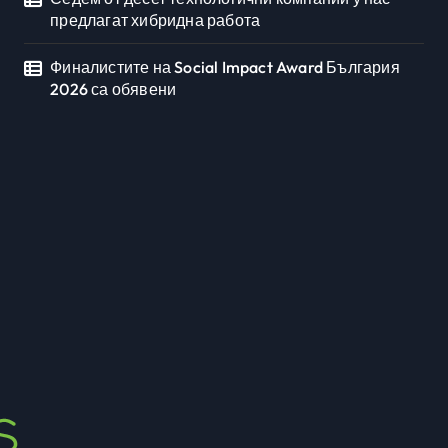
предлагат хибридна работа
Финалистите на Social Impact Award България
2026 са обявени
Седмото издание на
Sofia Up събра
предприемачи и млади
Newbusiness Team
юли 20, 2026
професионалисти в
разговор за бъдещето
на технологиите и AI