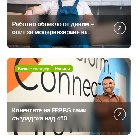
Работно облекло от деним –
опит за модернизиране на
традицията
Бизнес софтуер
Новини
Клиентите на ERP.BG сами
създадоха над 450
приложения за ERP системата
с помощта на вградения в нея