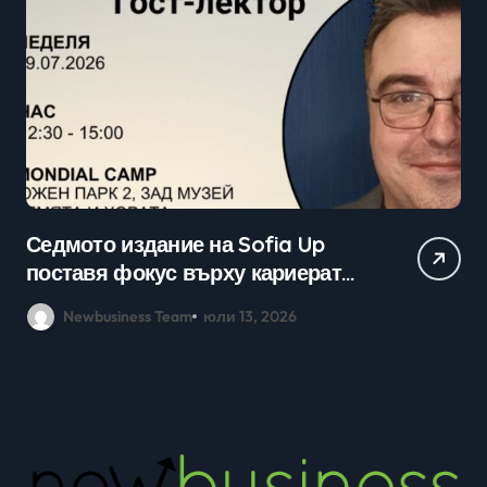
Седмото издание на Sofia Up
Пр
поставя фокус върху кариерата
ка
в технологичния сектор и
мл
Newbusiness Team
юли 13, 2026
възможностите в ерата на AI