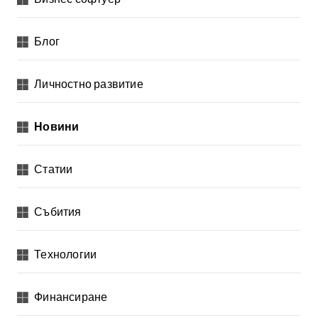
л
я
Блог
н
Личностно развитие
е
н
Новини
а
п
Статии
у
б
Събития
л
и
Технологии
к
а
Финансиране