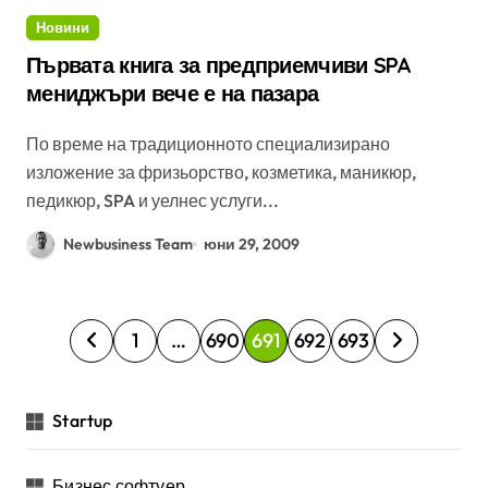
Новини
Първата книга за предприемчиви SPA
мениджъри вече е на пазара
По време на традиционното специализирано
изложение за фризьорство, козметика, маникюр,
педикюр, SPA и уелнес услуги...
Newbusiness Team
юни 29, 2009
Р
1
…
690
691
692
693
а
з
Startup
д
е
Бизнес софтуер