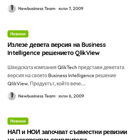
Newbusiness Team
юли 7, 2009
Новини
Излезе девета версия на Business
Intelligence решението QlikView
Шведската компания QlikTech представи деветата
версия на своето Business Intelligence решение
QlikView. Продуктът, който вече...
Newbusiness Team
юли 6, 2009
Новини
НАП и НОИ започват съвместни ревизии
на некоректни осигурители