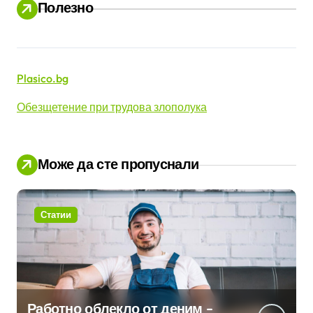
Полезно
и
Plasico.bg
Обезщетение при трудова злополука
Може да сте пропуснали
Статии
Работно облекло от деним –