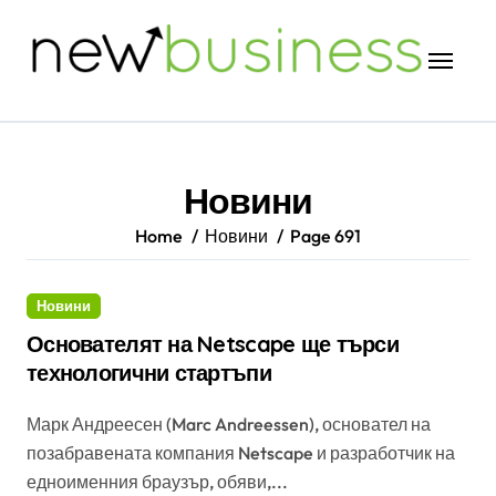
Skip
to
content
Новини
Home
Новини
Page 691
Новини
Основателят на Netscape ще търси
технологични стартъпи
Марк Андреесен (Marc Andreessen), основател на
позабравената компания Netscape и разработчик на
едноименния браузър, обяви,...