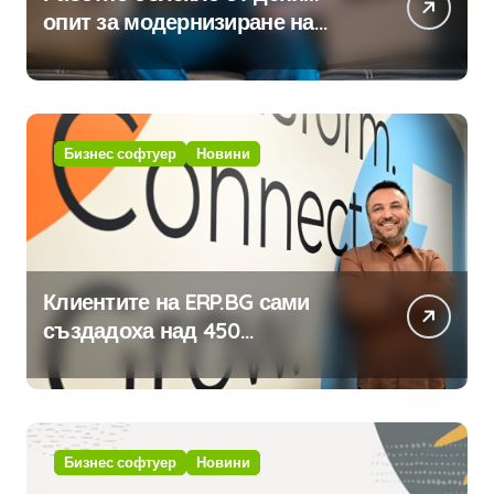
опит за модернизиране на
традицията
Бизнес софтуер
Новини
Клиентите на ERP.BG сами
създадоха над 450
приложения за ERP системата
с помощта на вградения в нея
изкуствен интелект
Бизнес софтуер
Новини